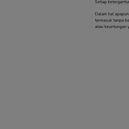
Setiap ketergantu
Dalam hal apapu
termasuk tanpa ba
atau keuntungan y