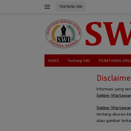
Langsung
TENTANG SWI
ke
konten
HOME
Tentang SWI
PERATURAN ORG
Disclaime
Informasi yang ter
Sekber Wartawan
Sekber Wartawan
tentang akurasi ke
atau gambar terka