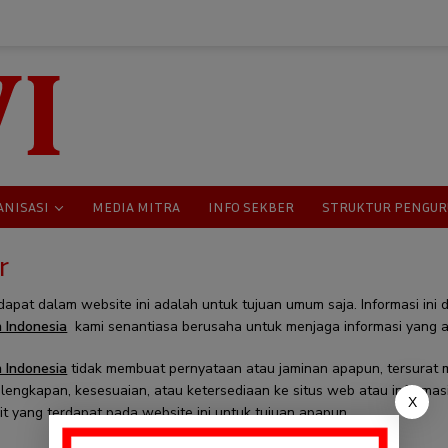
ANISASI
MEDIA MITRA
INFO SEKBER
STRUKTUR PENGUR
r
dapat dalam website ini adalah untuk tujuan umum saja. Informasi ini 
 Indonesia
kami senantiasa berusaha untuk menjaga informasi yang a
 Indonesia
tidak membuat pernyataan atau jaminan apapun, tersurat m
lengkapan, kesesuaian, atau ketersediaan ke situs web atau informasi,
X
it yang terdapat pada website ini untuk tujuan apapun.