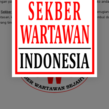
ngan yang anda tempatkan pada informasi tersebut adalah risiko anda 
n
Sekber Wartawan Indonesia
tidak bertanggung jawab atas kerugian
tasan, kerugian tidak langsung atau kerusakan apapun yang timbul da
ang timbul dari penggunaan website ini.