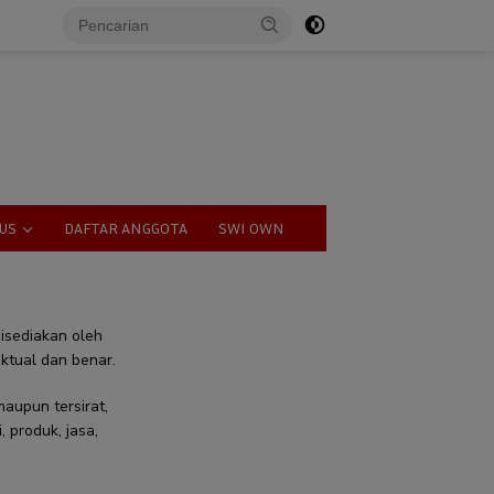
US
DAFTAR ANGGOTA
SWI OWN
disediakan oleh
ktual dan benar.
aupun tersirat,
 produk, jasa,