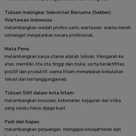
Tulisan melingkar Sekretriat Bersama (Sekber)
Wartawan Indonesia
:
melambangkan wadah profesi yaitu wartawan. warna merah
semangat menjalankan secara profesional.
Mata Pena
:
melambangkan karya utama adalah tulisan. Mengarah ke
atas: memiliki cita cita tinggi dan mulia, serta beraktifitas
positif dan produktif. warna hitam menunjukan kebulatan
tekad dan bertanggungjawab.
Tulisan SWI dalam kota hitam
:
melambangkan kesucian, kebenaran, kejujuran dan etika
yang selalu harus dijaga kuat.
Padi dan Kapas
:
melambangkan perjuangan mengapai kesejahteran dan