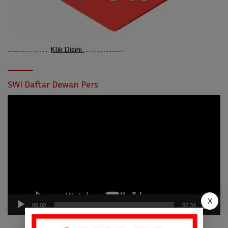
………………………
Klik Disini
……………………..
SWI Daftar Dewan Pers
Pemutar
Video
X
00:00
02:34