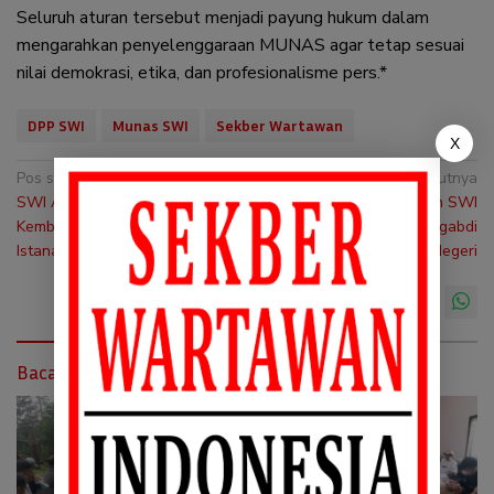
Seluruh aturan tersebut menjadi payung hukum dalam
mengarahkan penyelenggaraan MUNAS agar tetap sesuai
nilai demokrasi, etika, dan profesionalisme pers.*
DPP SWI
Munas SWI
Sekber Wartawan
X
Navigasi
Pos sebelumnya
Pos selanjutnya
SWI Apresiasi BPMI
Ini Kata Sekjen/Plt. Ketum SWI
pos
Kembalikan ID Card Liputan
pada Kick Off Pers Mengabdi
Istana Diana
Untuk Negeri
Baca Juga