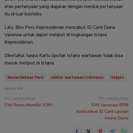
atas pertanyaan yang diajukan dengan menilai pertanyaan
itu di luar konteks.
Lalu, Biro Pers Kepresidenan mencabut ID Card Diana
Valencia untuk dapat meliput di lingkungan Istana
Kepresidenan.
Diketahui, tanpa Kartu liputan Istana wartawan tidak bisa
masuk meliput di Istana.
Kemerdekaan Pers
sekber wartawan indonesia
Sekjen
Penulis: MM
Navigasi
Pos sebelumnya
Pos selanjutnya
SWI Resmi Memiliki YLBH
SWI Apresiasi BPMI
pos
Kembalikan ID Card Liputan
Istana Diana