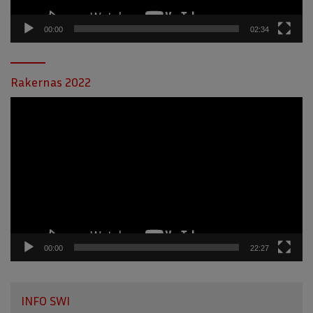
00:00
02:34
Rakernas 2022
Pemutar
Video
00:00
22:27
INFO SWI