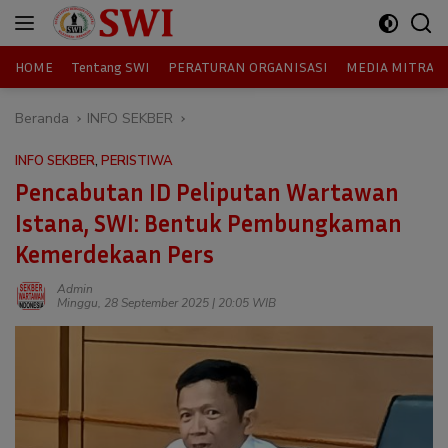
Langsung
ke
konten
HOME
Tentang SWI
PERATURAN ORGANISASI
MEDIA MITRA
Beranda
INFO SEKBER
INFO SEKBER
,
PERISTIWA
Pencabutan ID Peliputan Wartawan
Istana, SWI: Bentuk Pembungkaman
Kemerdekaan Pers
Admin
Minggu, 28 September 2025 | 20:05 WIB