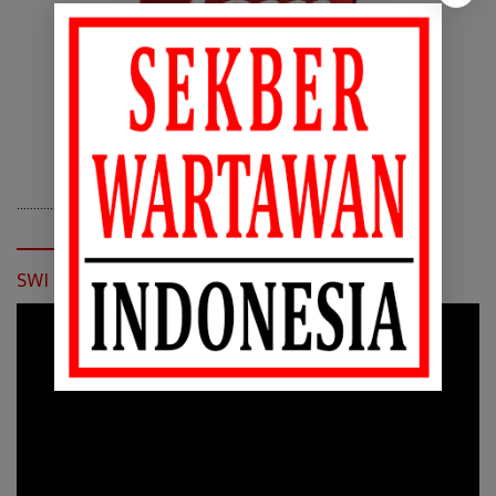
………………………
Klik Disini
……………………..
SWI Daftar Dewan Pers
Pemutar
Video