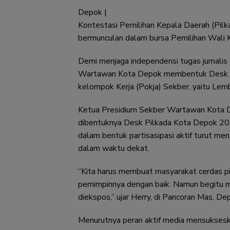
Depok |
Kontestasi Pemilihan Kepala Daerah (Pil
bermunculan dalam bursa Pemilihan Wali
Demi menjaga independensi tugas jurnalis
Wartawan Kota Depok membentuk Desk Pi
kelompok Kerja (Pokja) Sekber, yaitu Le
Ketua Presidium Sekber Wartawan Kota
dibentuknya Desk Pilkada Kota Depok 202
dalam bentuk partisasipasi aktif turut m
dalam waktu dekat.
“Kita harus membuat masyarakat cerdas pi
pemimpinnya dengan baik. Namun begitu medi
diekspos,” ujar Herry, di Pancoran Mas, De
Menurutnya peran aktif media mensuksesk