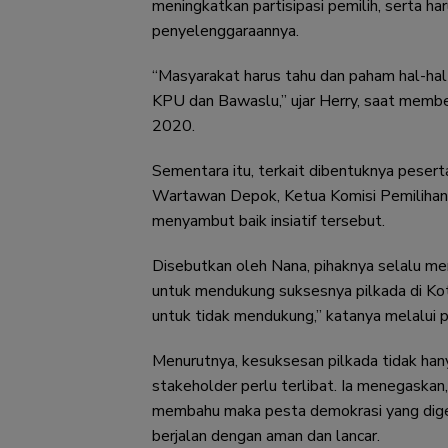
meningkatkan partisipasi pemilih, serta h
penyelenggaraannya.
“Masyarakat harus tahu dan paham hal-hal 
KPU dan Bawaslu,” ujar Herry, saat memb
2020.
Sementara itu, terkait dibentuknya pese
Wartawan Depok, Ketua Komisi Pemiliha
menyambut baik insiatif tersebut.
Disebutkan oleh Nana, pihaknya selalu m
untuk mendukung suksesnya pilkada di Kot
untuk tidak mendukung,” katanya melalui
Menurutnya, kesuksesan pilkada tidak han
stakeholder perlu terlibat. Ia menegaskan
membahu maka pesta demokrasi yang dig
berjalan dengan aman dan lancar.