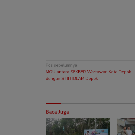
Navigasi
Pos sebelumnya
MOU antara SEKBER Wartawan Kota Depok
pos
dengan STIH IBLAM Depok
Baca Juga