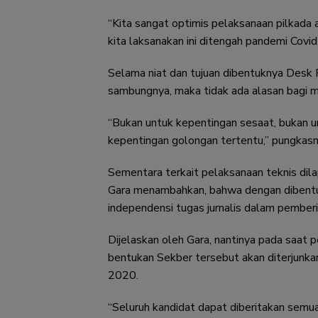
“Kita sangat optimis pelaksanaan pilkada a
kita laksanakan ini ditengah pandemi Covid
Selama niat dan tujuan dibentuknya Desk 
sambungnya, maka tidak ada alasan bagi 
“Bukan untuk kepentingan sesaat, bukan u
kepentingan golongan tertentu,” pungkasn
Sementara terkait pelaksanaan teknis dil
Gara menambahkan, bahwa dengan dibentuk
independensi tugas jurnalis dalam pemberi
Dijelaskan oleh Gara, nantinya pada saat 
bentukan Sekber tersebut akan diterjunka
2020.
“Seluruh kandidat dapat diberitakan semu