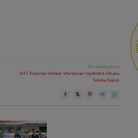
Pos selanjutnya
RAT Koperasi Sekber Wartawan Sejahtera Dibuka
Sekda Depok