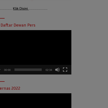
………………
Klik Disini
……………………..
 Daftar Dewan Pers
tar
o
00:00
02:34
ernas 2022
tar
o