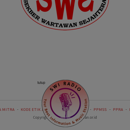
tutup
A MITRA
KODE ETIK JURNALISTIK
UU PERS
PPMSS
PPRA
Copyright 2021 sekberwartawan.or.id