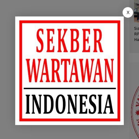
X
Si
RP
Ha
St