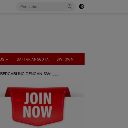
US
DAFTAR ANGGOTA
SWI OWN
_
BERGABUNG DENGAN SWI
___