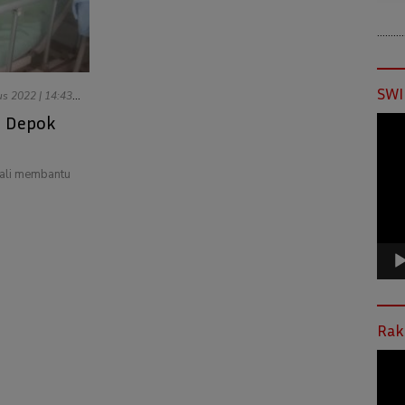
………
SWI
us 2022 | 14:43
I Depok
Pemu
Vide
ali membantu
Rak
Pemu
Vide