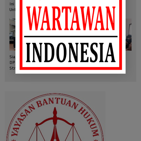
Ini Kata Sekjen/Plt. Ketum SWI pada Kick Off Pers Mengabdi
Untuk Negeri
Siapkan Munas 2026, RPP
SWI Apresiasi BPMI
DPP SWI Hasilkan Keputusan
Kembalikan ID Card Liputan
Strategis
Istana Diana