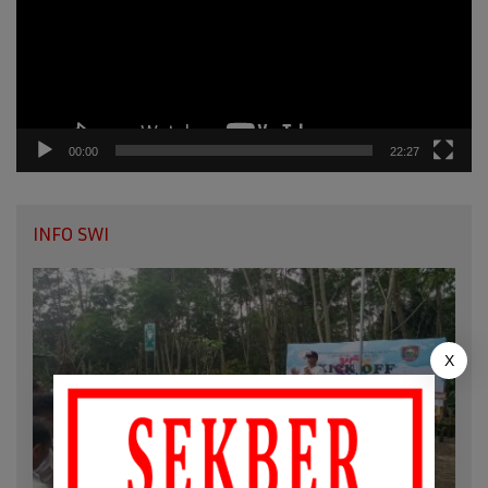
00:00
22:27
INFO SWI
X