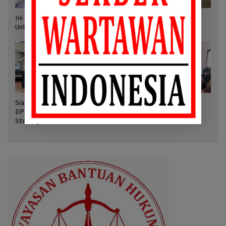
Ini Kata Sekjen/Plt. Ketum SWI pada Kick Off Pers Mengabdi
Untuk Negeri
Siapkan Munas 2026, RPP
SWI Apresiasi BPMI
DPP SWI Hasilkan Keputusan
Kembalikan ID Card Liputan
Strategis
Istana Diana