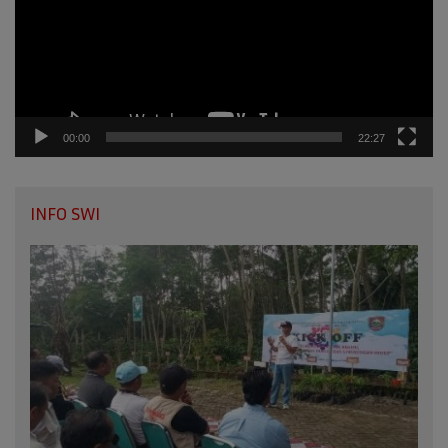
00:00
22:27
INFO SWI