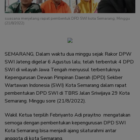
suasana menjelang rapat pembentuk DPD SWI kota Semarang, Minggu
(21/8/2022)
SEMARANG, Dalam waktu dua minggu sejak Rakor DPW
SWI Jateng digelar 6 Agustus lalu, telah terbentuk 4 DPD
SWI di wilayah Jawa Tengah menyusul terbentuknya
Kepengurusan Dewan Pimpinan Daerah (DPD) Sekber
Wartawan Indonesia (SWI) Kota Semarang dalam rapat
pembentukan DPD SWI di TBRS Jalan Sriwijaya 29 Kota
Semarang. Minggu sore (21/8/2022).
Wakil Ketua terpilih Febriyanto Adi prayitno mengatakan
semoga dengan pembentukan kepengurusan DPD SWI
Kota Semarang bisa menjadi ajang silaturahmi antar
anggota di kota Semarang.