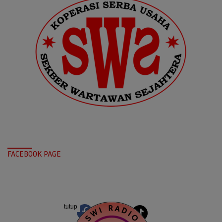
FACEBOOK PAGE
tutup