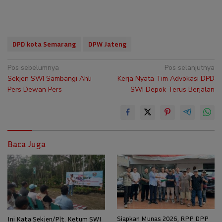
DPD kota Semarang
DPW Jateng
Navigasi
Pos sebelumnya
Pos selanjutnya
Sekjen SWI Sambangi Ahli
Kerja Nyata Tim Advokasi DPD
pos
Pers Dewan Pers
SWI Depok Terus Berjalan
Baca Juga
Siapkan Munas 2026, RPP DPP
Ini Kata Sekjen/Plt. Ketum SWI