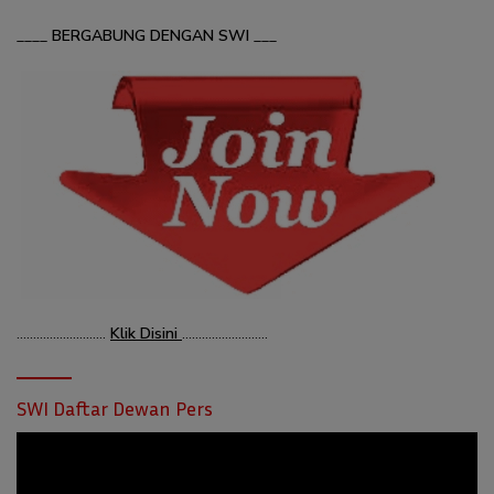
____
BERGABUNG DENGAN SWI
___
………………………
Klik Disini
……………………..
SWI Daftar Dewan Pers
Pemutar
Video