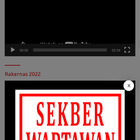
00:00
02:34
Rakernas 2022
Pemutar
X
Video