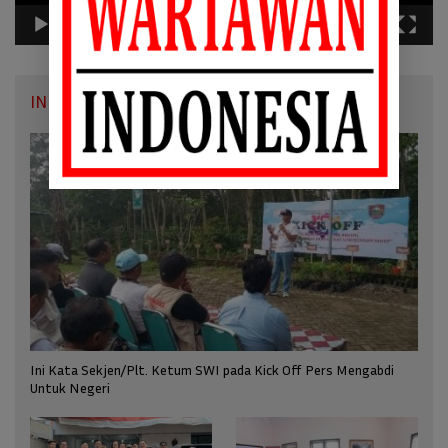
00:00
22:27
INFO SWI
Ini Kata Sekjen/Plt. Ketum SWI pada Kick Off Pers Mengabdi
Untuk Negeri