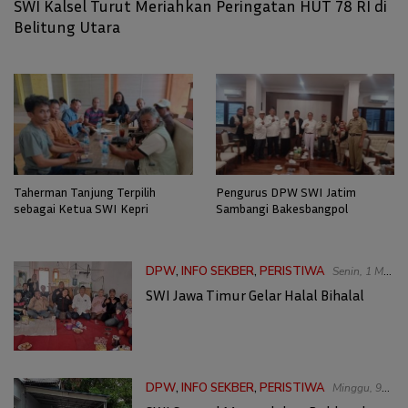
SWI Kalsel Turut Meriahkan Peringatan HUT 78 RI di
Belitung Utara
Taherman Tanjung Terpilih
Pengurus DPW SWI Jatim
sebagai Ketua SWI Kepri
Sambangi Bakesbangpol
DPW
,
INFO SEKBER
,
PERISTIWA
Senin, 1 Mei
2023 | 07:23 WIB
SWI Jawa Timur Gelar Halal Bihalal
DPW
,
INFO SEKBER
,
PERISTIWA
Minggu, 9