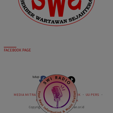
FACEBOOK PAGE
tutup
MEDIA MITRA
KODE ETIK JURNALISTIK
UU PERS
PPMSS
PPRA
Kontak
Copyright 2021 sekberwartawan.or.id