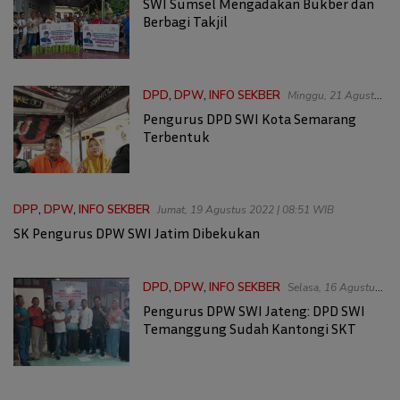
April 2023 | 02:16 WIB
SWI Sumsel Mengadakan Bukber dan
Berbagi Takjil
DPD
,
DPW
,
INFO SEKBER
Minggu, 21 Agustus
2022 | 22:33 WIB
Pengurus DPD SWI Kota Semarang
Terbentuk
DPP
,
DPW
,
INFO SEKBER
Jumat, 19 Agustus 2022 | 08:51 WIB
SK Pengurus DPW SWI Jatim Dibekukan
DPD
,
DPW
,
INFO SEKBER
Selasa, 16 Agustus
2022 | 21:49 WIB
Pengurus DPW SWI Jateng: DPD SWI
Temanggung Sudah Kantongi SKT