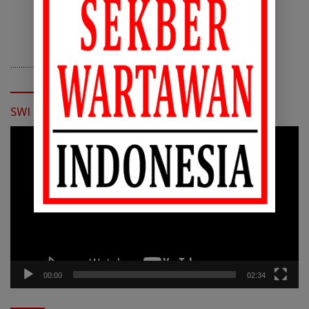
………………………
Klik Disini
……………………..
SWI Daftar Dewan Pers
Pemutar
Video
00:00
02:34