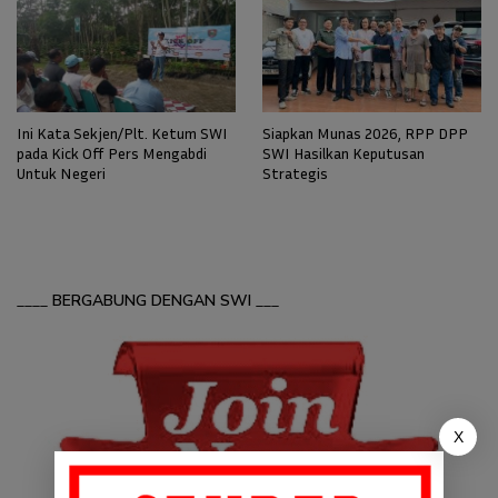
Siapkan Munas 2026, RPP DPP
Ini Kata Sekjen/Plt. Ketum SWI
SWI Hasilkan Keputusan
pada Kick Off Pers Mengabdi
Strategis
Untuk Negeri
____
BERGABUNG DENGAN SWI
___
X