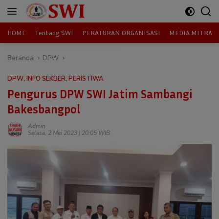
Langsung
ke
konten
HOME
Tentang SWI
PERATURAN ORGANISASI
MEDIA MITRA
Beranda
DPW
DPW
,
INFO SEKBER
,
PERISTIWA
Pengurus DPW SWI Jatim Sambangi
Bakesbangpol
Admin
Selasa, 2 Mei 2023 | 20:05 WIB