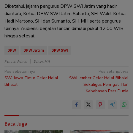
Diketahui, jajaran pengurus DPW SWI Jatim yang hadir
diantara, Ketua DPW SWI Jatim Suharto, SH, Wakil Ketua
Hadi Martono, SH dan Sumanto, SH, MH serta pengurus
lainnya. Audiensi berjalan lancar, dimulai pukul 12.00 WIB
hingga selesai.
DPW
DPW Jatim
DPW SWI
Penulis: Admin
Editor: MH
Navigasi
Pos sebelumnya
Pos selanjutnya
SWI Jawa Timur Gelar Halal
SWI Jember Gelar Halal Bihalal
pos
Bihalal
Sekaligus Peringati Hari
Kebebasan Pers Dunia
Baca Juga