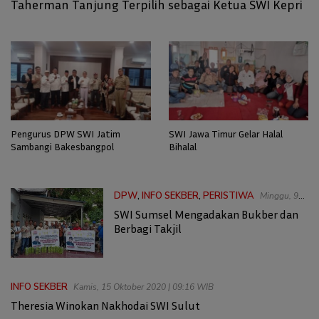
Taherman Tanjung Terpilih sebagai Ketua SWI Kepri
Pengurus DPW SWI Jatim
SWI Jawa Timur Gelar Halal
Sambangi Bakesbangpol
Bihalal
DPW
,
INFO SEKBER
,
PERISTIWA
Minggu, 9
April 2023 | 02:16 WIB
SWI Sumsel Mengadakan Bukber dan
Berbagi Takjil
INFO SEKBER
Kamis, 15 Oktober 2020 | 09:16 WIB
Theresia Winokan Nakhodai SWI Sulut