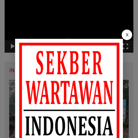
X
00:00
22:27
INFO SWI