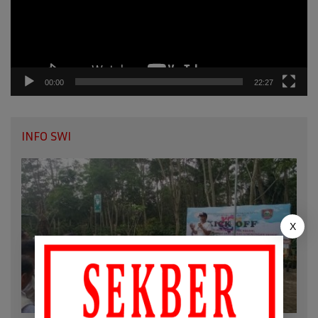
00:00
22:27
INFO SWI
X